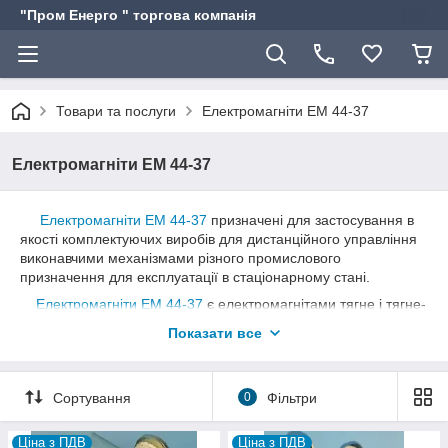
"Пром Енерго " торгова компанія
Товари та послуги
Електромагніти ЕМ 44-37
Електромагніти ЕМ 44-37
Електромагніти ЕМ 44-37
призначені для застосування в
якості комплектуючих виробів для дистанційного управління
виконавчими механізмами різного промислового
призначення для експлуатації в стаціонарному стані.
Електромагніти ЕМ 44-37
є електромагнітами тягне і тягне-
штовхаючого дії.
Показати все
Пристрій складається з двох каркасних котушок (обмотка
мідним дротом), направляючих, скоб, штока, захисних скоб,
ярма і якоря.
Сортування
0
Фільтри
Робоче положення електромагнітів ЕМ 44-37 - горизонтальне
і вертикальне.
Ціна з ПДВ
Ціна з ПДВ