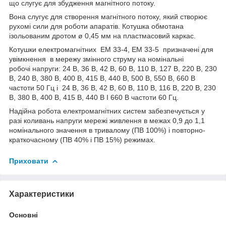
що слугує для збудження магнітного потоку.
Вона слугує для створення магнітного потоку, який створює
рухомі сили для роботи апаратів. Котушка обмотана
ізольованим дротом ø 0,45 мм на пластмасовий каркас.
Котушки електромагнітних ЕМ 33-4, ЕМ 33-5 призначені для
увімкнення в мережу змінного струму на номінальні
робочі напруги: 24 В, 36 В, 42 В, 60 В, 110 В, 127 В, 220 В, 230
В, 240 В, 380 В, 400 В, 415 В, 440 В, 500 В, 550 В, 660 В
частоти 50 Гц і 24 В, 36 В, 42 В, 60 В, 110 В, 116 В, 220 В, 230
В, 380 В, 400 В, 415 В, 440 В І 660 В частоти 60 Гц.
Надійна робота електромагнітних систем забезпечується у
разі коливань напруги мережі живлення в межах 0,9 до 1,1
номінального значення в тривалому (ПВ 100%) і повторно-
краткочасному (ПВ 40% і ПВ 15%) режимах.
Приховати
Характеристики
Основні