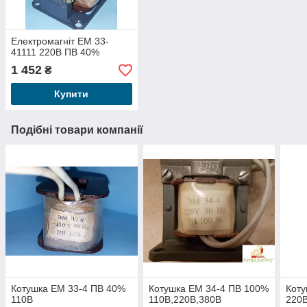
Електромагніт ЕМ 33-
41111 220В ПВ 40%
1 452
₴
Купити
Подібні товари компанії
Котушка ЕМ 33-4 ПВ 40%
Котушка ЕМ 34-4 ПВ 100%
Коту
110В
110В,220В,380В
220