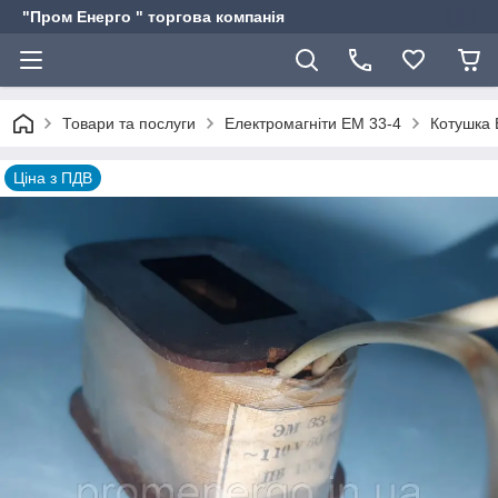
"Пром Енерго " торгова компанія
Товари та послуги
Електромагніти ЕМ 33-4
Котушка 
Ціна з ПДВ