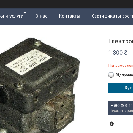
ы и услуги
О нас
Контакты
Сертификаты соот
Електро
1 800 ₴
Під замовле
Відправк
Куп
+380 (97) 3
Бухгалтерия