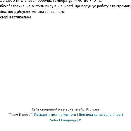
 до 2000 м. Діапазон робочих температур — 40 до +40 °C.
ухобезпечна, не містить пилу в кількості, що порушує роботу електромагн
аціях, що руйнують метали та ізоляцію.
сторі вертикальне.
Сайт створений на маркетплейсі
Prom.ua
"Пром Енерго" |
Поскаржитися на контент
|
Політика конфіденційності
Select Language
▼