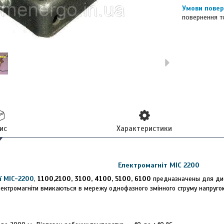
повернення т
ис
Характеристики
Електромагніт МІС 2200
ї МІС-
2200
,
1
100,2100, 3100, 4100, 5100, 6100
предназначены для дис
Електромагніти вмикаються в мережу однофазного змінного струму напругою 1