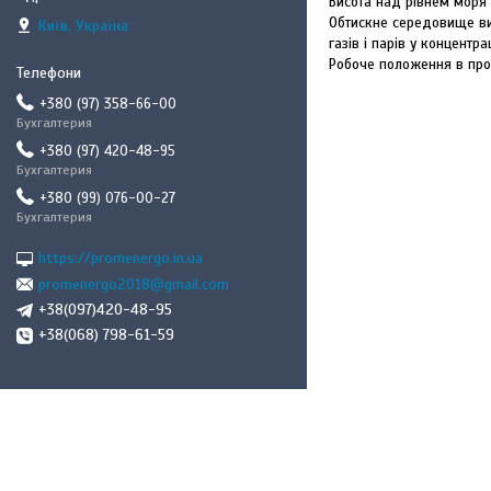
Висота над рівнем моря
Обтискне середовище виб
Київ, Україна
газів і парів у концентр
Робоче положення в про
+380 (97) 358-66-00
Бухгалтерия
+380 (97) 420-48-95
Бухгалтерия
+380 (99) 076-00-27
Бухгалтерия
https://promenergo.in.ua
promenergo2018@gmail.com
+38(097)420-48-95
+38(068) 798-61-59