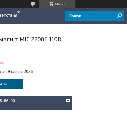
Кошик
ветствия
магніт МІС 2200Е 110В
ння
а з 09 серпня 2026
ити
58-66-00