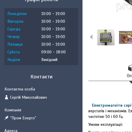
Понеділок
10:00
19:00
Вівторок
10:00
19:00
Середа
10:00
19:00
Четвер
10:00
19:00
Пʼятниця
10:00
19:00
Субота
09:00
18:00
Неділя
Вихідний
Оп
Контакти
Сергій Миколайович
Електромагніти сері
верстатів і механізмів. 
частотою 50 і 60 Гц.
"Пром Енерго"
Умови експлуатації: