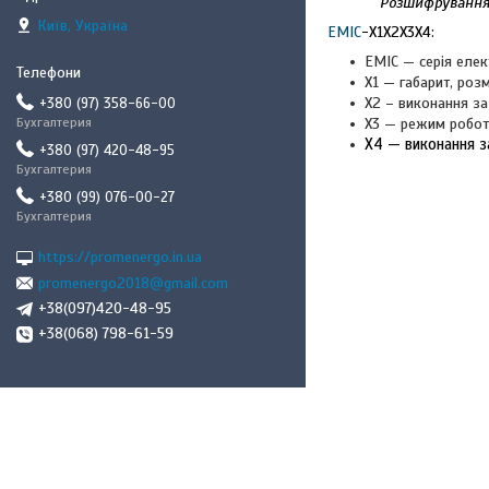
Розшифруванн
Київ, Україна
ЕМІС
-
Х1Х2Х3Х4:
ЕМІС — серія елек
Х1 — габарит, розм
Х2 – виконання за
+380 (97) 358-66-00
Бухгалтерия
Х3 — режим роботи
Х4 — виконання з
+380 (97) 420-48-95
Бухгалтерия
+380 (99) 076-00-27
Бухгалтерия
https://promenergo.in.ua
promenergo2018@gmail.com
+38(097)420-48-95
+38(068) 798-61-59