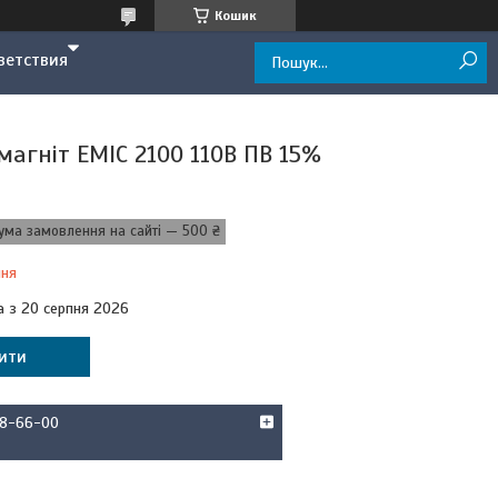
Кошик
ветствия
магніт ЕМІС 2100 110В ПВ 15%
ума замовлення на сайті — 500 ₴
ння
а з 20 серпня 2026
ити
58-66-00