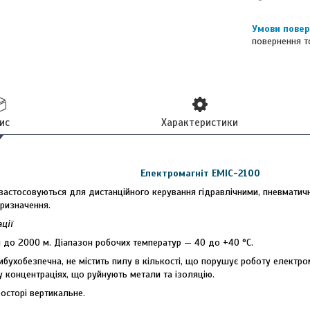
повернення т
ис
Характеристики
Електромагніт ЕМІС-2100
застосовуються для дистанційного керування гідравлічними, пневматич
ризначення.
ції
 до 2000 м. Діапазон робочих температур — 40 до +40 °C.
бухобезпечна, не містить пилу в кількості, що порушує роботу електром
в у концентраціях, що руйнують метали та ізоляцію.
осторі вертикальне.