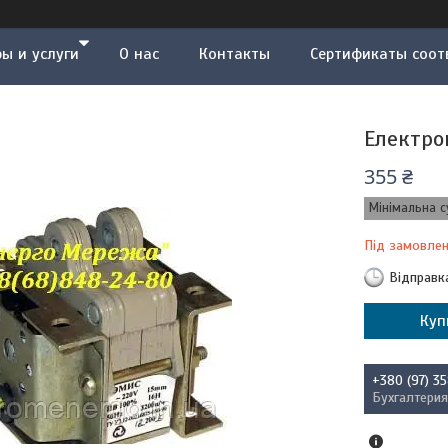
ы и услуги
О нас
Контакты
Сертификаты соот
Електро
355 ₴
Мінімальна с
Під замовле
Відправк
Куп
+380 (97) 3
Бухгалтерия