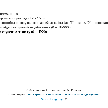
я
тромагнітна;
ір магнітопроводу (1,2,3,4,5,6);
 способом впливу на виконавчий механізм (де "1" – тягне, "2" – штовхал
, відносна тривалість увімкнення (0 — ПВ60%);
а ступенем захисту (0 — IP20).
Сайт створений на маркетплейсі
Prom.ua
"Пром Енерго" |
Поскаржитися на контент
|
Політика конфіденційності
Select Language
▼