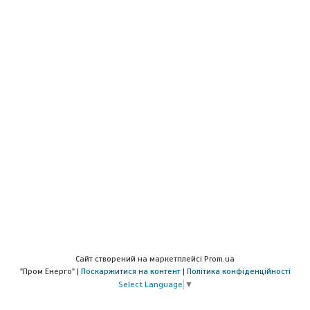
Сайт створений на маркетплейсі
Prom.ua
"Пром Енерго" |
Поскаржитися на контент
|
Політика конфіденційності
Select Language
▼