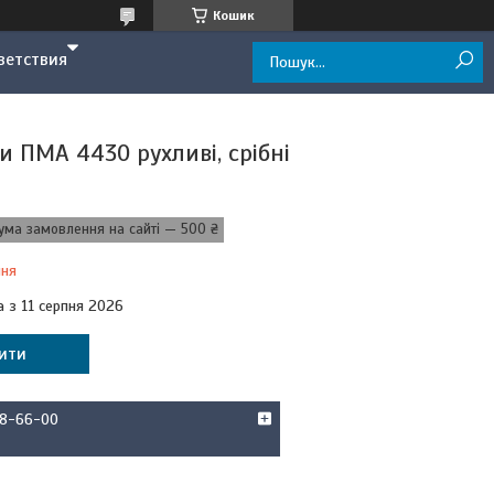
Кошик
ветствия
и ПМА 4430 рухливі, срібні
ума замовлення на сайті — 500 ₴
ння
а з 11 серпня 2026
ити
58-66-00