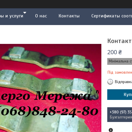
ы и услуги
О нас
Контакты
Сертификаты соот
Контакт
200 ₴
Мінімальна с
Під замовле
Відправк
Куп
+380 (97) 3
Бухгалтерия