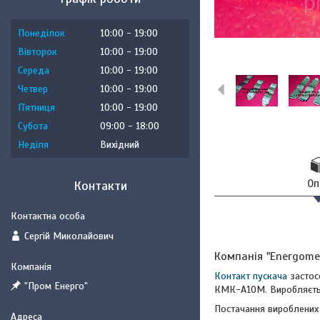
Понеділок
10:00
19:00
Вівторок
10:00
19:00
Середа
10:00
19:00
Четвер
10:00
19:00
Пʼятниця
10:00
19:00
Субота
09:00
18:00
Неділя
Вихідний
Оп
Контакти
Сергій Миколайович
Компанія "Energome
Контакт пускача
застос
"Пром Енерго"
КМК-А10М. Виробляється
Постачання вироблених 