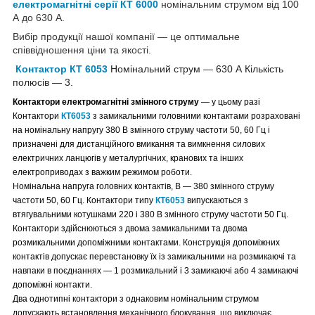
електромагнітні серії КТ 6000
номінальним струмом від 100
А до 630 А.
Вибір продукції нашої компанії — це оптимальне
співвідношення ціни та якості.
Контактор КТ 6053
Номінальний струм — 630 А Кількість
полюсів — 3.
Контактори електромагнітні змінного струму
― у цьому разі
Контактори
КТ6053
з замикальними головними контактами розраховані
на номінальну напругу 380 В змінного струму частоти 50, 60 Гц і
призначені для дистанційного вмикання та вимкнення силових
електричних ланцюгів у металургічних, кранових та інших
електроприводах з важким режимом роботи.
Номінальна напруга головних контактів, В — 380 змінного струму
частоти 50, 60 Гц. Контактори типу
КТ6053
випускаються з
втягувальними котушками 220 і 380 В змінного струму частоти 50 Гц.
Контактори здійснюються з двома замикальними та двома
розмикальними допоміжними контактами. Конструкція допоміжних
контактів допускає перевстановку їх із замикальними на розмикаючі та
навпаки в поєднаннях — 1 розмикальний і 3 замикаючі або 4 замикаючі
допоміжні контакти.
Два однотипні контактори з однаковим номінальним струмом
допускають встановлення механічного блокування, що виключає