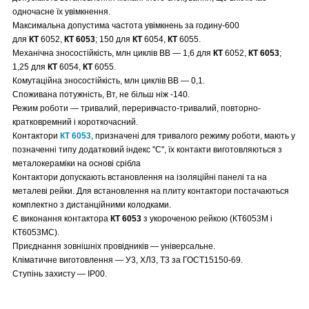
одночасне їх увімкнення.
Максимальна допустима частота увімкнень за годину-600
для
КТ
6052,
КТ 6053
; 150 для
КТ
6054,
КТ
6055.
Механічна зносостійкість, млн циклів ВВ — 1,6 для
КТ
6052,
КТ 6053
;
1,25 для
КТ
6054,
КТ
6055.
Комутаційна зносостійкість, млн циклів ВВ — 0,1.
Споживана потужність, Вт, не більш ніж -140.
Режим роботи — тривалий, переривчасто-тривалий, повторно-
кратковремний і короткочасний.
Контактори
КТ 6053
, призначені для тривалого режиму роботи, мають у
позначенні типу додатковий індекс "С", їх контакти виготовляються з
металокераміки на основі срібла
Контактори допускають встановлення на ізоляційні панелі та на
металеві рейки. Для встановлення на плиту контактори постачаються
комплектно з дистанційними колодками.
Є виконання контактора
КТ 6053
з укороченою рейкою (КТ6053М і
КТ6053МС).
Приєднання зовнішніх провідників — універсальне.
Кліматичне виготовлення — У3, ХЛ3, Т3 за ГОСТ15150-69.
Ступінь захисту — IР00.