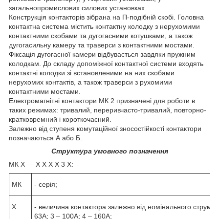
загальнопромислових силових установках.
Конструкція контакторів зібрана на П-подібній скобі. Головна
контактна система містить контактну колодку з нерухомими
контактними скобами та дугогасними котушками, а також
дугогасильну камеру та траверси з контактними мостами.
Фіксація дугогасної камери відбувається завдяки пружним
колодкам. До складу допоміжної контактної системи входять
контактні колодки зі встановленими на них скобами
нерухомих контактів, а також траверси з рухомими
контактними мостами.
Електромагнітні контактори МК 2 призначені для роботи в
таких режимах: тривалий, переривчасто-тривалий, повторно-
кратковремний і короткочасний.
Залежно від ступеня комутаційної зносостійкості контактори
позначаються А або Б.
Структура умовного позначення
МК Х ― Х Х Х Х 3 Х:
МК
- серія;
X
- величина контактора залежно від номінального струму г
63А; 3 – 100А; 4 – 160А;