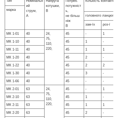
Тип
Номінальн
Напруга
Потреб.
Кількість контактів
ий
котушки,
потужніст
марка
струм,
В
ь,
головного ланцюга
А
не більш
ніж
зам-їх
роз-ї
В
МК 1-01
40
24,
45
-
1
75,
МК 1-10
40
45
1
-
110,
220,
МК 1-11
40
45
1
1
МК 1-20
40
45
2
-
МК 1-22
40
45
2
2
МК 1-30
40
45
3
-
МК 1-66
40
45
-
-
МК 2-01
63
24,
45
-
1
75,
МК 2-10
63
45
1
-
110,
220,
МК 2-11
63
45
1
1
МК 2-20
63
45
2
-