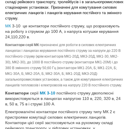
складі рейкового транспорту, тролейбусів і в загальнопромислових
стаціонарних установках. Призначені для комутування силових
електричних ланцюгів і ланцюгів керування постійного та змінного
струму.
МК
3-10
це контактори постійного струму, що розраховують
на роботу з струмом до 100 А, з напруга котушки керування
24,110,220 в.
Контактори серії МК
призначені для роботи в силових електричних
ланцюгах і ланцюгах керування постійного струму за напруги до 220 В
постійного струму (крім контакторів МК1-20Д, МКЗ-20Д, МК1-30, МК2-
30), МК2-30), до 1000 В постійного струму (контактори МК1-20М) і до
380 В змінного струму 50,60 Гц (контактори МК1-20А, Б; МК1-22А, Б;
МК1-30А, Б; МК2-20А, Б; МК2-30А, Б; МК1-20Д; МКЗ-20Д)
загальнопромислових установок, а також для комутування електричних
ланцюгів тепловозів і електровозів на напругу 220 В постійного струму.
Контактори
серії
МК 3-10
постійного струму двополюсні
використовуються в ланцюгах напругою 110 в, 220, 320 в, 24
в, 50 в, 75 в і струмі 100 А.
Електромагнітні контактори постійного струму типу МК 2 є
пристроями комутації силових електричних ланцюгів.
Контактори цієї серії застосовуються на рухомому складі
рейкового транспорту, у ліфтових установках, у