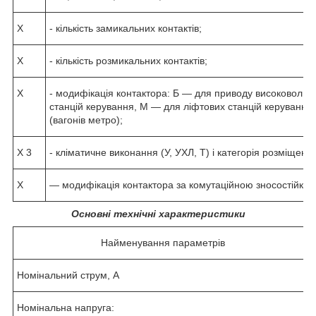
X
- кількість замикальних контактів;
X
- кількість розмикальних контактів;
X
- модифікація контактора: Б — для приводу високовольтн
станцій керування, М — для ліфтових станцій керування
(вагонів метро);
X 3
- кліматичне виконання (У, УХЛ, Т) і категорія розміщен
X
— модифікація контактора за комутаційною зносостійкості
Основні технічні характеристики
Найменування параметрів
Номінальний струм, А
Номінальна напруга: