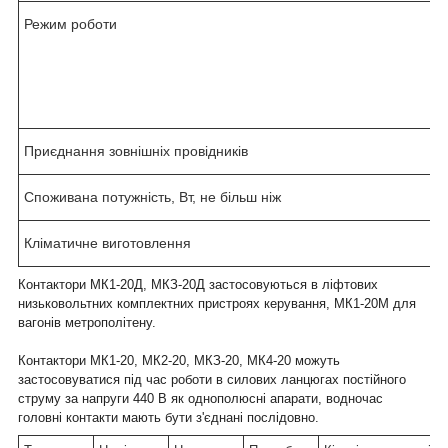
Режим роботи
Приєднання зовнішніх провідників
Споживана потужність, Вт, не більш ніж
Кліматичне виготовлення
Контактори МК1-20Д, МКЗ-20Д застосовуються в ліфтових
низьковольтних комплектних пристроях керування, МК1-20М для
вагонів метрополітену.
Контактори МК1-20, МК2-20, МКЗ-20, МК4-20 можуть
застосовуватися під час роботи в силових ланцюгах постійного
струму за напруги 440 В як однополюсні апарати, водночас
головні контакти мають бути з'єднані послідовно.