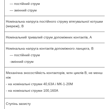
― постійний струм
— змінний струм
Номінальна напруга постійного струму втягувальної котушки
(мережі), В
Номінальний тривалий струм допоміжних контактів, А
Номінальна напруга контактів допоміжного ланцюга, В
― постійний струм
-змінний струм
Механічна зносостійкість контакторів, млн циклів В, не менш
ніж
- на номінальні струми 40,63А і МК-1-20М
- на номінальні струми 100,160А
Ступінь захисту