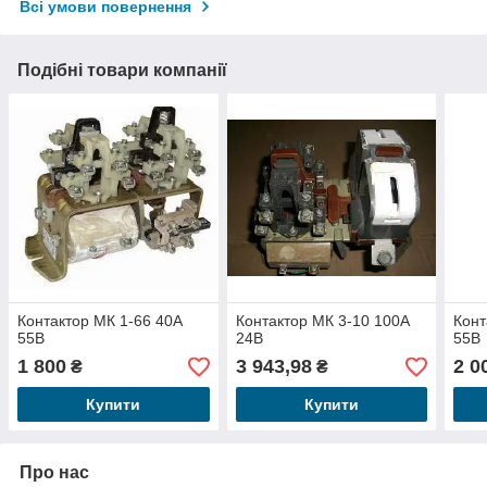
Всі умови повернення
Подібні товари компанії
Контактор МК 1-66 40А
Контактор МК 3-10 100А
Конт
55В
24В
55В
1 800
3 943,98
2 0
₴
₴
Купити
Купити
Про нас