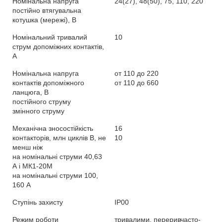
Номінальна напруга
24(27), 48(50), 75, 110, 220
постійно втягувальна
котушка (мережі), В
Номінальний тривалий
10
струм допоміжних контактів,
А
Номінальна напруга
от 110 до 220
контактів допоміжного
от 110 до 660
ланцюга, В
постійного струму
змінного струму
Механічна зносостійкість
16
контакторів, млн циклів В, не
10
менш ніж
на номінальні струми 40,63
А і МК1-20М
на номінальні струми 100,
160 А
Ступінь захисту
IP00
Режим роботи
тривалими, переривчасто-