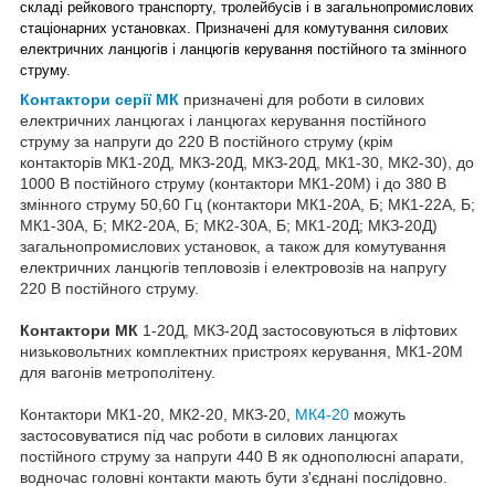
складі рейкового транспорту, тролейбусів і в загальнопромислових
стаціонарних установках. Призначені для комутування силових
електричних ланцюгів і ланцюгів керування постійного та змінного
струму.
Контактори серії МК
призначені для роботи в силових
електричних ланцюгах і ланцюгах керування постійного
струму за напруги до 220 В постійного струму (крім
контакторів МК1-20Д, МКЗ-20Д, МКЗ-20Д, МК1-30, МК2-30), до
1000 В постійного струму (контактори МК1-20М) і до 380 В
змінного струму 50,60 Гц (контактори МК1-20А, Б; МК1-22А, Б;
МК1-30А, Б; МК2-20А, Б; МК2-30А, Б; МК1-20Д; МКЗ-20Д)
загальнопромислових установок, а також для комутування
електричних ланцюгів тепловозів і електровозів на напругу
220 В постійного струму.
Контактори МК
1-20Д, МКЗ-20Д застосовуються в ліфтових
низьковольтних комплектних пристроях керування, МК1-20М
для вагонів метрополітену.
Контактори МК1-20, МК2-20, МКЗ-20,
МК4-20
можуть
застосовуватися під час роботи в силових ланцюгах
постійного струму за напруги 440 В як однополюсні апарати,
водночас головні контакти мають бути з'єднані послідовно.