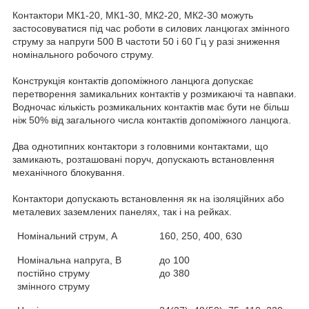
Контактори МК1-20, МК1-30, МК2-20, МК2-30 можуть
застосовуватися під час роботи в силових ланцюгах змінного
струму за напруги 500 В частоти 50 і 60 Гц у разі зниження
номінального робочого струму.
Конструкція контактів допоміжного ланцюга допускає
перетворення замикальних контактів у розмикаючі та навпаки.
Водночас кількість розмикальних контактів має бути не більш
ніж 50% від загального числа контактів допоміжного ланцюга.
Два однотипних контактори з головними контактами, що
замикають, розташовані поруч, допускають встановлення
механічного блокування.
Контактори допускають встановлення як на ізоляційних або
металевих заземлених панелях, так і на рейках.
Номінальний струм, А
160, 250, 400, 630
Номінальна напруга, В
до 100
постійно струму
до 380
змінного струму