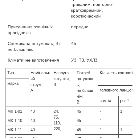
тривалим. повторно-
кратковремний,
короткочасний
Приєднання зовнішніх
переднє
провідників
Споживана потужність, Вт,
45
не більш ніж
Кліматичне виготовлення
У3, Т3, УХЛ3
Тип
Номінальн
Напруга
Потреб.
Кількість контактів
ий
котушки,
потужніст
марка
струм,
В
ь,
головного ланцюга
А
не більш
ніж
зам-їх
роз-ї
В
МК 1-01
40
24,
45
-
1
75,
МК 1-10
40
45
1
-
110,
220,
МК 1-11
40
45
1
1