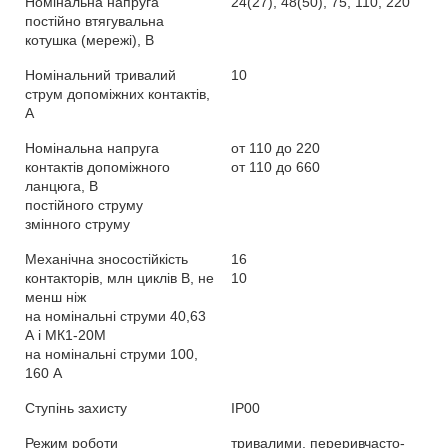
Номінальна напруга
24(27), 48(50), 75, 110, 220
постійно втягувальна
котушка (мережі), В
Номінальний тривалий
10
струм допоміжних контактів,
А
Номінальна напруга
от 110 до 220
контактів допоміжного
от 110 до 660
ланцюга, В
постійного струму
змінного струму
Механічна зносостійкість
16
контакторів, млн циклів В, не
10
менш ніж
на номінальні струми 40,63
А і МК1-20М
на номінальні струми 100,
160 А
Ступінь захисту
IP00
Режим роботи
тривалими, переривчасто-