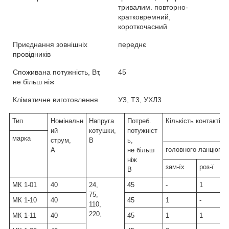
тривалим. повторно-
кратковремний,
короткочасний
Приєднання зовнішніх
переднє
провідників
Споживана потужність, Вт,
45
не більш ніж
Кліматичне виготовлення
У3, Т3, УХЛ3
Тип
Номінальн
Напруга
Потреб.
Кількість контактів
ий
котушки,
потужніст
марка
струм,
В
ь,
головного ланцюга
А
не більш
ніж
зам-їх
роз-ї
В
МК 1-01
40
24,
45
-
1
75,
МК 1-10
40
45
1
-
110,
220,
МК 1-11
40
45
1
1