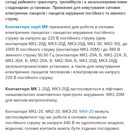
складі рейкового транспорту, тролейбусів і в загальнопромислових
стаціонарних установках. Призначені для комутування силових
електричних ланцюгів і ланцюгів керування постійного та змінного
струму.
Контактори серії МК
призначені для роботи в силових
електричних ланцюгах і ланцюгах керування постійного
струму за напруги до 220 В постійного струму (крім
контакторів МК1-20Д, МКЗ-20Д, МКЗ-20Д, МК1-30, МК2-30), до
1000 В постійного струму (контактори МК1-20М) і до 380 В
змінного струму 50,60 Гц (контактори МК1-20А, Б; МК1-22А, Б;
МК1-30А, Б; МК2-20А, Б; МК2-30А, Б; МК1-20Д; МКЗ-20Д)
загальнопромислових установок, а також для комутування
електричних ланцюгів тепловозів і електровозів на напругу
220 В постійного струму.
Контактори МК
1-20Д, МКЗ-20Д застосовуються в ліфтових
низьковольтних комплектних пристроях керування, МК1-20М
для вагонів метрополітену.
Контактори МК1-20, МК2-20, МКЗ-20,
МК4-20
можуть
застосовуватися під час роботи в силових ланцюгах
постійного струму за напруги 440 В як однополюсні апарати,
водночас головні контакти мають бути з'єднані послідовно.