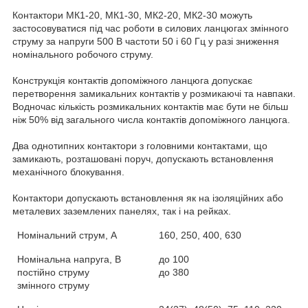
Контактори МК1-20, МК1-30, МК2-20, МК2-30 можуть
застосовуватися під час роботи в силових ланцюгах змінного
струму за напруги 500 В частоти 50 і 60 Гц у разі зниження
номінального робочого струму.
Конструкція контактів допоміжного ланцюга допускає
перетворення замикальних контактів у розмикаючі та навпаки.
Водночас кількість розмикальних контактів має бути не більш
ніж 50% від загального числа контактів допоміжного ланцюга.
Два однотипних контактори з головними контактами, що
замикають, розташовані поруч, допускають встановлення
механічного блокування.
Контактори допускають встановлення як на ізоляційних або
металевих заземлених панелях, так і на рейках.
Номінальний струм, А
160, 250, 400, 630
Номінальна напруга, В
до 100
постійно струму
до 380
змінного струму