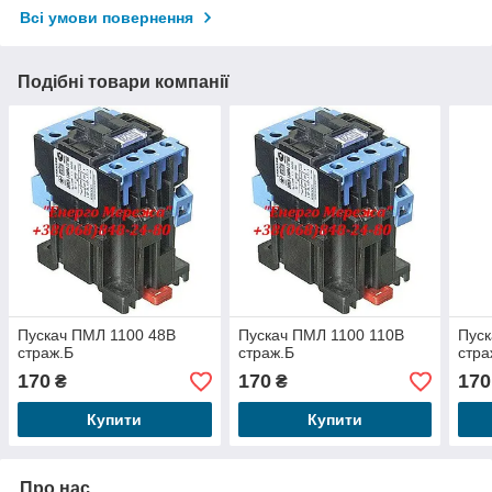
Всі умови повернення
Подібні товари компанії
Пускач ПМЛ 1100 48В
Пускач ПМЛ 1100 110В
Пуск
страж.Б
страж.Б
стра
170
170
170
₴
₴
Купити
Купити
Про нас