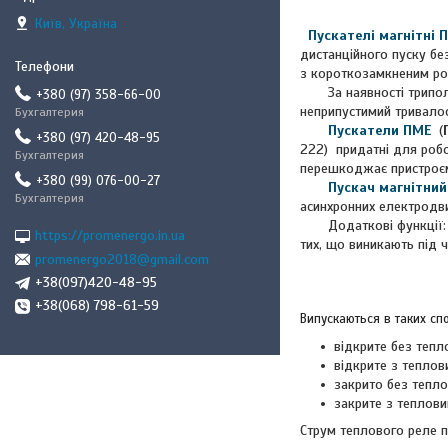
Київ, Україна
Пускателі магнітні
дистанційного пуску бе
з короткозамкненим рот
За наявності триполюс
+380 (97) 358-66-00
неприпустимий тривалост
Бухгалтерия
Пускатели ПМЕ
(
+380 (97) 420-48-95
222) придатні для робо
Бухгалтерия
перешкоджає пристроєм 
+380 (99) 076-00-27
Пускач магнітний
Бухгалтерия
асинхронних електродви
Додаткові функції: рев
https://promenergo.in.ua
тих, що виникають під ч
promenergo2018@gmail.com
+38(097)420-48-95
+38(068) 798-61-59
Випускаються в таких сп
відкрите без тепл
відкрите з теплов
закрито без тепло
закрите з теплови
Струм теплового реле п