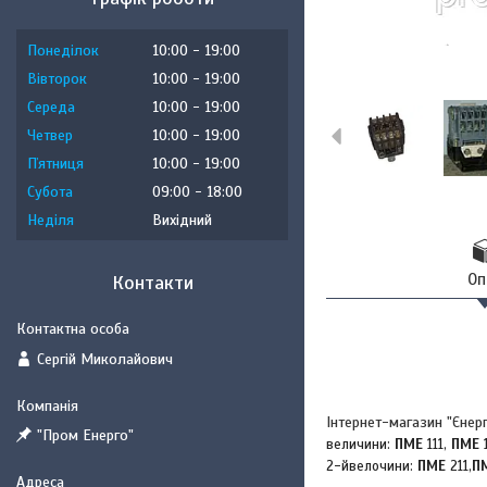
Понеділок
10:00
19:00
Вівторок
10:00
19:00
Середа
10:00
19:00
Четвер
10:00
19:00
Пʼятниця
10:00
19:00
Субота
09:00
18:00
Неділя
Вихідний
Оп
Контакти
Сергій Миколайович
Інтернет-магазин "Єнер
"Пром Енерго"
величини:
ПМЕ
111,
ПМЕ
1
2-йвелочини:
ПМЕ
211,
П