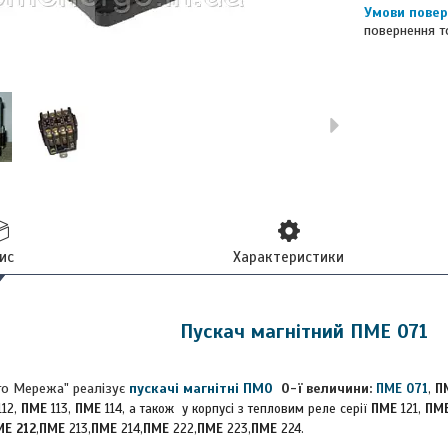
повернення т
ис
Характеристики
Пускач магнітний ПМЕ 071
го Мережа" реалізує
пускачі магнітні ПМО
0
-ї величини:
ПМЕ
071
,
П
12,
ПМЕ
113,
ПМЕ
114, а також у корпусі з тепловим реле серії
ПМЕ
121,
ПМ
МЕ 212
,
ПМЕ
213,
ПМЕ
214,
ПМЕ
222,
ПМЕ
223,
ПМЕ
224.