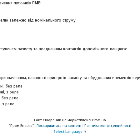
начення пускників
ПМЕ
:
келю залежно від номінального струму:
ступенем захисту та поєднанням контактів допоміжного ланцюга:
призначенням, наявності пристроїв захисту та вбудованих елементів кер
ні, без реле
ні, з реле
, без реле
, з реле
Сайт створений на маркетплейсі
Prom.ua
"Пром Енерго" |
Поскаржитися на контент
|
Політика конфіденційності
Select Language
▼