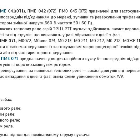
ПМЕ
-041(
071
), ПМЕ-042 (072), ПМО-043 (073) призначені для застосува
зпосереднім під'єднанням до мережі, зупинки та реверсування трифазни
ором змінної напруги 660 В частоти 50 і 60 Гц.
них теплових реле серій ТРН і РТТ пускачі здійснюють захист керован
і та від струмів, що виникають у разі обривання однієї з фаз.
ПМЕ 071
, МО072, МОame 073, МО 213, МО 211, МО 212, МО 212, МОЖЕ 11
ти в системах керування із застосуванням мікропроцесорної техніки пі
або під час тиристорного керування.
 ПМЕ 071
предназначен для дистанційного пуску безпосереднім під'єд
гунів із короткозамкнутим ротором.
ерсування, за наявності теплових реле — захист двигунів від перева
ас випадання однієї з фаз, зміна схеми увімкнення обмоток Y/A.
особах:
ового реле;
им реле;
вого реле;
м реле.
уска відповідає номінальному струму пускача.