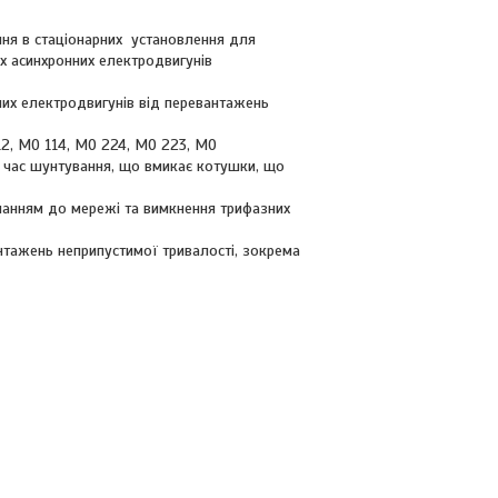
ння в стаціонарних установлення для
х асинхронних електродвигунів
их електродвигунів від перевантажень
2, МО 114, МО 224, МО 223, МО
д час шунтування, що вмикає котушки, що
нанням до мережі та вимкнення трифазних
нтажень неприпустимої тривалості, зокрема