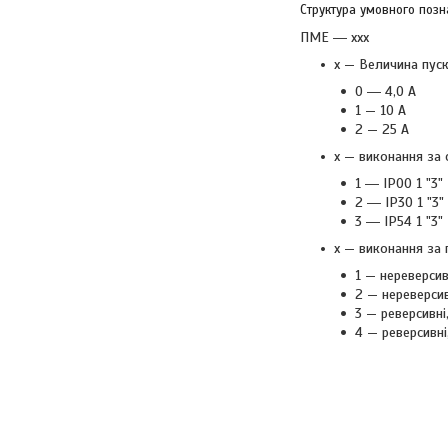
Структура умовного поз
ПМЕ ― xxx
x — Величина пус
0 ― 4,0 А
1 — 10 А
2 — 25 А
x — виконання за 
1 ― IP00 1 "3"
2 ― IP30 1 "3"
3 ― IP54 1 "3"
x — виконання за 
1 — нереверсив
2 — нереверсив
3 — реверсивні
4 — реверсивні