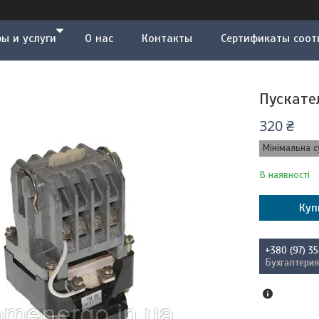
ы и услуги
О нас
Контакты
Сертификаты соот
Пускате
320 ₴
Мінімальна с
В наявності
Куп
+380 (97) 3
Бухгалтерия