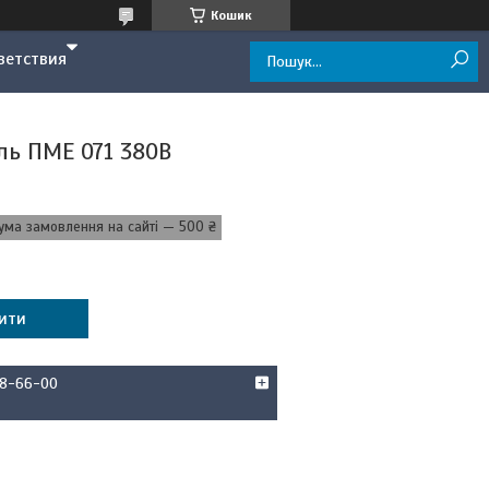
Кошик
ветствия
ль ПМЕ 071 380В
ума замовлення на сайті — 500 ₴
ити
58-66-00