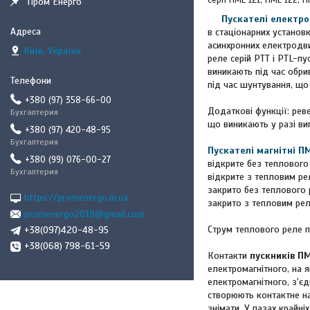
серії ПМЕ 121, ПМЕ 122, 
"Пром Енерго"
Пускателі електро
в стаціонарних установ
асинхронних електродви
Київ, Україна
реле серій РТТ і PTL-п
виникають під час обри
під час шунтування, що
+380 (97) 358-66-00
Додаткові функції: рев
Бухгалтерия
що виникають у разі ви
+380 (97) 420-48-95
Бухгалтерия
Пускателі магнітні П
+380 (99) 076-00-27
відкрите без теплового
Бухгалтерия
відкрите з тепловим ре
закрито без теплового 
https://promenergo.in.ua
закрито з тепловим рел
promenergo2018@gmail.com
Струм теплового реле п
+38(097)420-48-95
+38(068) 798-61-59
Контакти
пускників П
електромагнітного, на 
електромагнітного, з'є
створюють контактне на
знімати. У пазах крайн