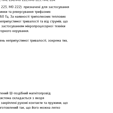
13, ПМЕ 214,ПМО 222,ПМО 223, ПМЕ 224.
О 223, МО 222)
призначені для застосування
пинки та реверсування трифазних
60 Гц. За наявності триполюсних теплових
еприпустимої тривалості та від струмів, що
з застосуванням мікропроцесорної техніки
торного керування.
ень неприпустимої тривалості, зокрема тих,
лений Ш-подібний магнітопровід
система складається з якоря
 закріплені рухомі контакти та пружини, що
иготовлений так, що його можна легко