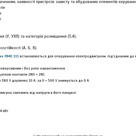
аченням, наявності пристроїв захисту та вбудованих елементів керуванн
еле
е
е
я (У, УХЛ) та категорія розміщення (3,4);
остійкості (А, Б, В).
ач ПМЕ 111
встановлюється для оперування електродвигуном, під'єднаним до м
реверсивним і без реле навантаження.
аткові контакти 2NO + 2NC.
 380 V дорівнює 10 А, за U = 500 V знижується до 6 А.
вигуна залежить від напруги в його ланцюзі:
 4 кВт.