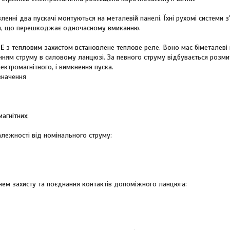
ленні два пускачі монтуються на металевій панелі. Їхні рухомі систем
я, що перешкоджає одночасному вмиканню.
Е
з тепловим захистом встановлене теплове реле. Воно має біметалеві к
ям струму в силовому ланцюзі. За певного струму відбувається розмит
ктромагнітного, і вимкнення пуска.
значення
агнітних;
алежності від номінального струму:
нем захисту та поєднання контактів допоміжного ланцюга: