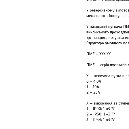
У реверсивному виготов
механічного блокуванн
У виконанні пускача
ПМ
викликаного проходженн
до ланцюга котушки еле
Структура умовного по
ПМЕ – ХХХ ХХ
ПМЕ — серія пускників м
X — величина пуска в з
0 – 4,0А
1 – 10А
2 – 25А
X — виконання за ступе
1 – IP00; 1 «3 ⁇
2 – IP30; 1 «3 ⁇
3 – IP54; 1 «3 ⁇