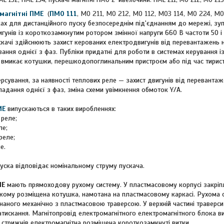
ПМЕ 132, ПМЕ 134; пускачі магнітні ПМО 2-йвелочини: ПМЕ 211, МО 212, МО 2
магнітні ПМЕ
(
ПМО 111
, МО 211, МО 212, МО 112, МОЗ 114, МО 224, М
ках для дистанційного пуску безпосереднім під'єднанням до мережі, зу
гунів із короткозамкнутим ротором змінної напруги 660 В частоти 50 і 
ускачі здійснюють захист керованих електродвигунів від перевантажень н
вання однієї з фаз. Публіки придатні для роботи в системах керування і
 вмикає котушки, перешкодопоглинальним пристроєм або під час тирис
ерсування, за наявності теплових реле — захист двигунів від перевантаж
падання однієї з фаз, зміна схеми увімкнення обмоток Y/A.
МЕ
випускаються в таких виробленнях:
 реле;
ле;
реле;
е.
уска відповідає номінальному струму пускача.
МЕ
мають прямоходову рухому систему. У пластмасовому корпусі закріп
якому розміщена котушка, намотана на пластмасовому каркасі. Рухома 
днаного механічно з пластмасовою траверсою. У верхній частині траверси
тискання. Магнітопровід електромагнітного електромагнітного блока в
іх стрижнів електромагнітна розміщена короткозамкнуті витки.