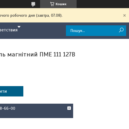
Кошик
чого робочого дня (завтра, 07.08).
ветствия
ль магнітний ПМЕ 111 127В
ити
58-66-00