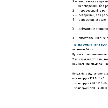
X — виконання за призн
1 — нереверсивні, без р
2 — нереверсивні, з рел
3 — реверсивні, без рел
4 — реверсивні, з реле
X — кліматичне виконанн
X — виготовлення зі знос
Електромагнітний пуск
частотою 50 Hz.
Пускач є триполюсним не
У конструкцію входять дод
Номінальний струм за U до
Потужність відповідного д
- за напруги 127 В 1,1 кВт;
- за напруги 220 В 2,2 кВт;
- за напруги 380 В і 500 В