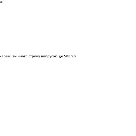
я:
ережі змінного струму напругою до 500 V з