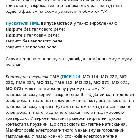
тривалості, зокрема тих, що виникають у разі випадання
однієї з фаз, зміна схеми увімкнення обмоток Y/A.
Пускатели ПМЕ
випускаються
у таких виробленнях:
відкрите без теплового реле;
відкрите з тепловим реле;
закрито без теплового реле;
закрито з тепловим реле.
Струм теплового реле пуска відповідає номінальному струму
пускача.
Контакти пускчиків
ПМЕ (
ПМЕ 124
, МО 114, МО 222, МО
223, ПМЕ 224, МО 111, ПМЕ 112, МО 221, МО 071, МО 072,
МО 073)
мають прямоходову рухому систему. У
пластмасовому корпусі закріплений Ш-подібний магнітопровід
електромагнітного, на якому розміщена котушка, намотана на
пластмасовому каркасі. Рухома система складається з якоря
електромагнітного, з'єднаного механічно з пластмасовою
траверсою. У верхній частині траверси закріплені рухомі
контакти та пружини, що створюють контактне натискання.
Магнітопровід електромагнітного механізму виготовлений
тактильним. У пазах крайніх стрижнів електромагнітна