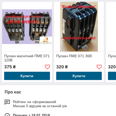
Пускач магнітний ПМЕ 071
Пускач ПМЕ 071 36В
Пуск
110В
375
320
320
₴
₴
Купити
Купити
Про нас
Рейтинг не сформований
Менше 5 відгуків за останній рік
Працює з 18.01.2018