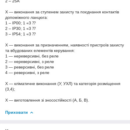
2 – 25А
X — виконання за ступенем захисту та поєднання контактів
допоміжного ланцюга:
1 – IP00; 1 «3 ⁇
2 – IP30; 1 «3 ⁇
3 – IP54; 1 «3 ⁇
X — виконання за призначенням, наявності пристроїв захисту
та вбудованих елементів керування:
1 — нереверсивні, без реле
2 — нереверсивні, з реле
3 — реверсивні, без реле
4 — реверсивні, з реле
X — кліматичне виконання (У, УХЛ) та категорія розміщення
(3,4);
X — виготовлення зі зносостійкості (А, Б, В).
Приховати