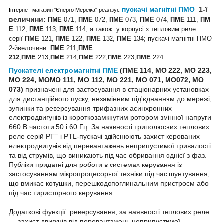
пускачі магнітні ПМО
1-ї
Інтернет-магазин "Єнерго Мережа" реалізує
величини:
ПМЕ
071,
ПМЕ
072,
ПМЕ
073,
ПМЕ
074,
ПМЕ
111,
ПМ
Е
112,
ПМЕ
113,
ПМЕ
114, а також у корпусі з тепловим реле
серії
ПМЕ
121,
ПМЕ
122,
ПМЕ
132,
ПМЕ
134; пускачі магнітні ПМО
2-йвелочини:
ПМЕ
211,
ПМЕ
212
,
ПМЕ
213,
ПМЕ
214,
ПМЕ
222,
ПМЕ
223,
ПМЕ
224.
Пускателі електромагнітні ПМЕ
(ПМЕ 114, МО 222, МО 223,
МО 224, МОМО 111, МО 112, МО 221, МО 071, МО072, МО
073)
призначені для застосування в стаціонарних установках
для дистанційного пуску, незамінним під'єднанням до мережі,
зупинки та реверсування трифазних асинхронних
електродвигунів із короткозамкнутим ротором змінної напруги
660 В частоти 50 і 60 Гц. За наявності триполюсних теплових
реле серій РТТ і PTL-пускачі здійснюють захист керованих
електродвигунів від перевантажень неприпустимої тривалості
та від струмів, що виникають під час обривання однієї з фаз.
Публіки придатні для роботи в системах керування із
застосуванням мікропроцесорної техніки під час шунтування,
що вмикає котушки, перешкодопоглинальним пристроєм або
під час тиристорного керування.
Додаткові функції: реверсування, за наявності теплових реле
— захист двигунів від перевантажень неприпустимої