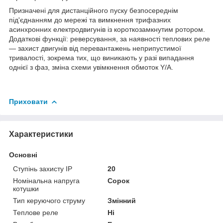
Призначені для дистанційного пуску безпосереднім
під'єднанням до мережі та вимкнення трифазних
асинхронних електродвигунів із короткозамкнутим ротором.
Додаткові функції: реверсування, за наявності теплових реле
— захист двигунів від перевантажень неприпустимої
тривалості, зокрема тих, що виникають у разі випадання
однієї з фаз, зміна схеми увімкнення обмоток Y/A.
Приховати
Характеристики
Основні
Ступінь захисту IP
20
Номінальна напруга
Сорок
котушки
Тип керуючого струму
Змінний
Теплове реле
Ні