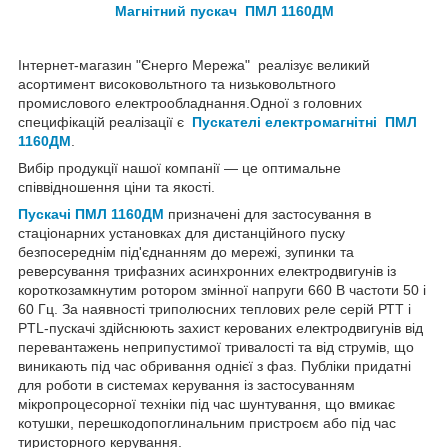
Магнітний пускач ПМЛ 1160ДМ
Інтернет-магазин "Єнерго Мережа" реалізує великий
асортимент високовольтного та низьковольтного
промислового електрообладнання.Одної з головних
специфікацій реалізації є
Пускателі електромагнітні ПМЛ
1160ДМ
.
Вибір продукції нашої компанії — це оптимальне
співвідношення ціни та якості.
Пускачі ПМЛ 116
0ДМ
призначені для застосування в
стаціонарних установках для дистанційного пуску
безпосереднім під'єднанням до мережі, зупинки та
реверсування трифазних асинхронних електродвигунів із
короткозамкнутим ротором змінної напруги 660 В частоти 50 і
60 Гц. За наявності триполюсних теплових реле серій РТТ і
PTL-пускачі здійснюють захист керованих електродвигунів від
перевантажень неприпустимої тривалості та від струмів, що
виникають під час обривання однієї з фаз. Публіки придатні
для роботи в системах керування із застосуванням
мікропроцесорної техніки під час шунтування, що вмикає
котушки, перешкодопоглинальним пристроєм або під час
тиристорного керування.