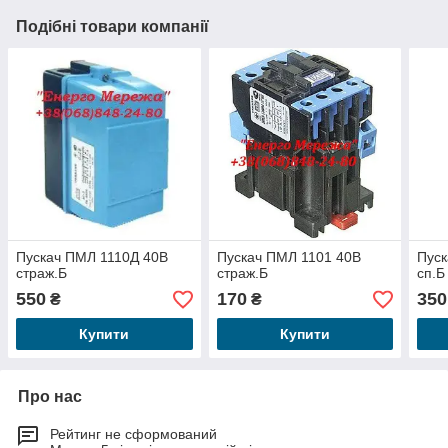
Подібні товари компанії
Пускач ПМЛ 1110Д 40В
Пускач ПМЛ 1101 40В
Пус
страж.Б
страж.Б
сп.Б
550
170
350
₴
₴
Купити
Купити
Про нас
Рейтинг не сформований