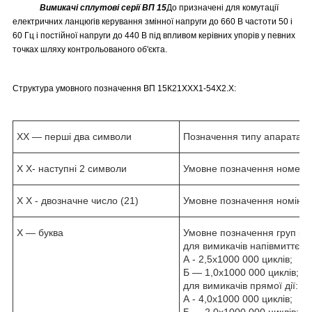
Вимикачі сплутові серії ВП 15
До призначені для комутації
електричних ланцюгів керування змінної напруги до 660 В частоти 50 і
60 Гц і постійної напруги до 440 В під впливом керівних упорів у певних
точках шляху контрольованого об'єкта.
Структура умовного позначення ВП 15К21ХХХ1-54Х2.X:
XX — перші два символи
Позначення типу апарата 
Х Х- наступні 2 символи
Умовне позначення номера 
Х Х - двозначне число (21)
Умовне позначення номінал
Х — буква
Умовне позначення груп кому
для вимикачів напівмиттєвої 
А - 2,5х1000 000 циклів;
Б — 1,0х1000 000 циклів;
для вимикачів прямої дії:
А - 4,0х1000 000 циклів;
Б — 2,0х1000 000 циклів;