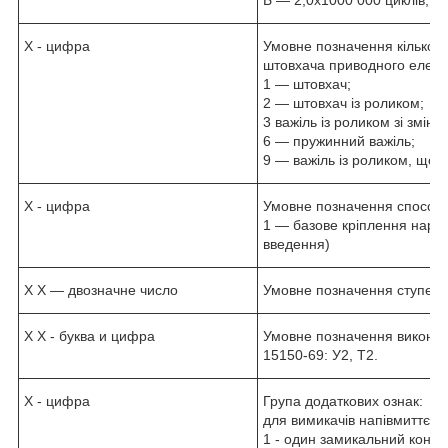
Х - цифра
Умовне позначення кількост
штовхача приводного елеме
1 — штовхач;
2 — штовхач із роликом;
3 важіль із роликом зі змін
6 — пружинний важіль;
9 — важіль із роликом, що 
Х - цифра
Умовне позначення способу 
1 — базове кріплення наріз
введення)
Х Х — двозначне число
Умовне позначення ступеня
Х Х - буква и цифра
Умовне позначення виконан
15150-69: У2, Т2.
Х - цифра
Група додаткових ознак:
для вимикачів напівмиттєвої 
1 - один замикальний контак