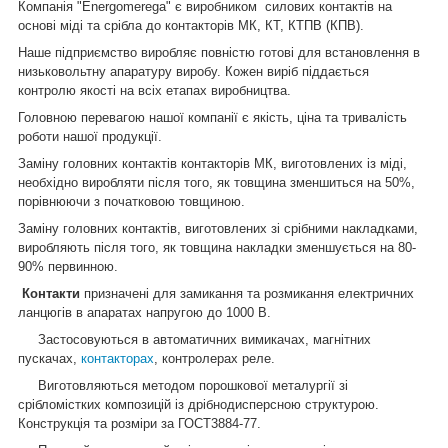
Компанія "Energomerega" є виробником силових контактів на
основі міді та срібла до контакторів МК, КТ, КТПВ (КПВ).
Наше підприємство виробляє повністю готові для встановлення в
низьковольтну апаратуру виробу. Кожен виріб піддається
контролю якості на всіх етапах виробництва.
Головною перевагою нашої компанії є якість, ціна та тривалість
роботи нашої продукції.
Заміну головних контактів контакторів МК, виготовлених із міді,
необхідно виробляти після того, як товщина зменшиться на 50%,
порівнюючи з початковою товщиною.
Заміну головних контактів, виготовлених зі срібними накладками,
виробляють після того, як товщина накладки зменшується на 80-
90% первинною.
Контакти
призначені для замикання та розмикання електричних
ланцюгів в апаратах напругою до 1000 В.
Застосовуються в автоматичних вимикачах, магнітних
пускачах,
контакторах
, контролерах реле.
Виготовляються методом порошкової металургії зі
срібломістких композицій із дрібнодисперсною структурою.
Конструкція та розміри за ГОСТ3884-77.