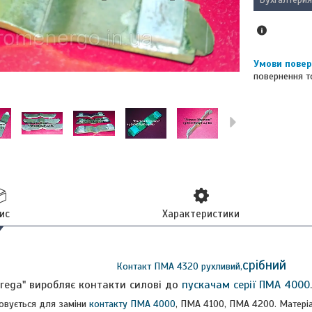
повернення т
ис
Характеристики
срібний
Контакт ПМА 4320 рухливий,
rega" виробляє контакти силові до
пускачам серії ПМА 4000
.
овується для заміни
контакту ПМА 4000
, ПМА 4100, ПМА 4200. Матеріа