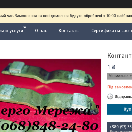
чий час. Замовлення та повідомлення будуть оброблені з 10:00 найближ
ы и услуги
О нас
Контакты
Сертификаты соот
Контакти
1 ₴
Мінімальна с
Під замовле
Відправк
Куп
+380 (97) 3
Бухгалтерия