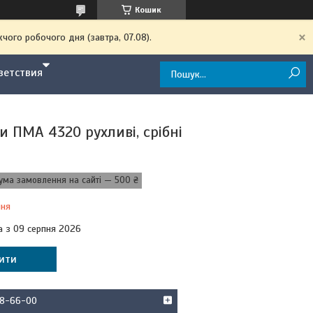
Кошик
чого робочого дня (завтра, 07.08).
ветствия
 ПМА 4320 рухливі, срібні
ума замовлення на сайті — 500 ₴
ння
а з 09 серпня 2026
ити
58-66-00