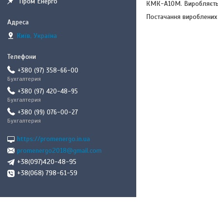
"Пром Енерго"
КМК-А10М. Виробляється
Постачання вироблених 
Київ, Україна
+380 (97) 358-66-00
Бухгалтерия
+380 (97) 420-48-95
Бухгалтерия
+380 (99) 076-00-27
Бухгалтерия
https://promenergo.in.ua
promenergo2018@gmail.com
+38(097)420-48-95
+38(068) 798-61-59