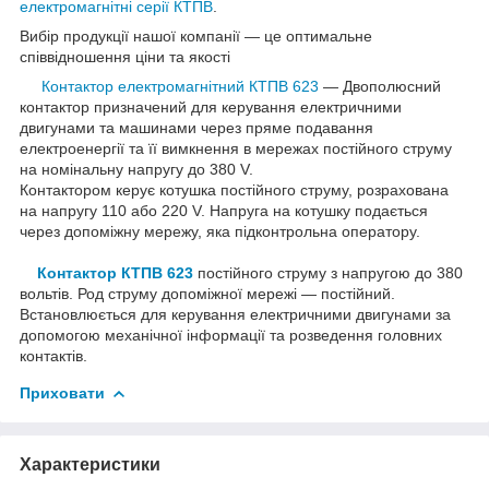
електромагнітні серії КТПВ
.
Вибір продукції нашої компанії — це оптимальне
співвідношення ціни та якості
Контактор електромагнітний КТПВ 62
3
― Двополюсний
контактор призначений для керування електричними
двигунами та машинами через пряме подавання
електроенергії та її вимкнення в мережах постійного струму
на номінальну напругу до 380 V.
Контактором керує котушка постійного струму, розрахована
на напругу 110 або 220 V. Напруга на котушку подається
через допоміжну мережу, яка підконтрольна оператору.
Контактор КТПВ 62
3
постійного струму з напругою до 380
вольтів. Род струму допоміжної мережі — постійний.
Встановлюється для керування електричними двигунами за
допомогою механічної інформації та розведення головних
контактів.
Приховати
Характеристики