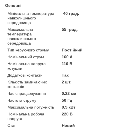
Основні
Мінімальна температура
-40 град.
навколишнього
середовища
Максимальна
55 град.
температура
навколишнього
середовища
Тип керуючого струму
Постійний
Номінальний струм
160 А
Номінальна напруга
110 В
котушки
Додаткові контакти
Так
Кількість замикаючих
2 шт.
контактів
Час спрацьовування
0.22 мс
Частота струму
50 Гц
Максимальна потужність
0.5 кВт
Номінальна робоча
220 В
напруга
Стан
Новий