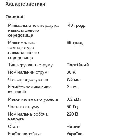
Характеристики
Основні
Мінімальна температура
-40 град.
навколишнього
середовища
Максимальна
55 град.
температура
навколишнього
середовища
Тип керуючого струму
Постійний
Номінальний струм
80 А
Час спрацьовування
7.5 мс
Кількість замикаючих
2 шт.
контактів
Максимальна потужність
0.2 кВт
Частота струму
50 Гц
Номінальна робоча
220 В
напруга
Стан
Новий
Країна виробник
Україна