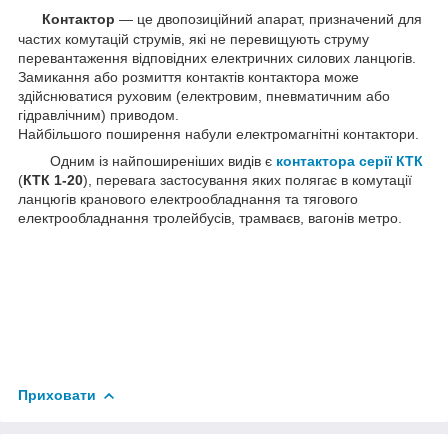
Контактор
— це двопозиційний апарат, призначений для
частих комутацій струмів, які не перевищують струму
перевантаження відповідних електричних силових ланцюгів.
Замикання або розмиття контактів контактора може
здійснюватися руховим (електровим, пневматичним або
гідравлічним) приводом.
Найбільшого поширення набули електромагнітні контактори.
Одним із найпоширеніших видів є
контактора серії КТК
(
КТК 1-20
), перевага застосування яких полягає в комутації
ланцюгів кранового електрообладнання та тягового
електрообладнання тролейбусів, трамваєв, вагонів метро.
Приховати